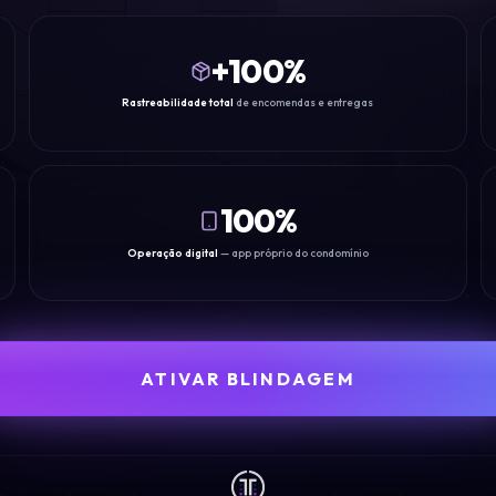
+
100
%
Rastreabilidade total
de encomendas e entregas
100%
Operação digital
— app próprio do condomínio
ATIVAR BLINDAGEM
FALAR COM NOVIA-C