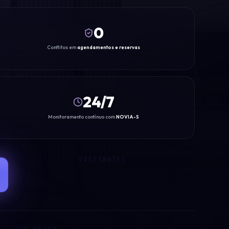
0
SMART BOX
Conflitos em
agendamentos e reservas
24/7
Monitoramento contínuo com
NOVIA-S
VISITANTES
APP BRAND