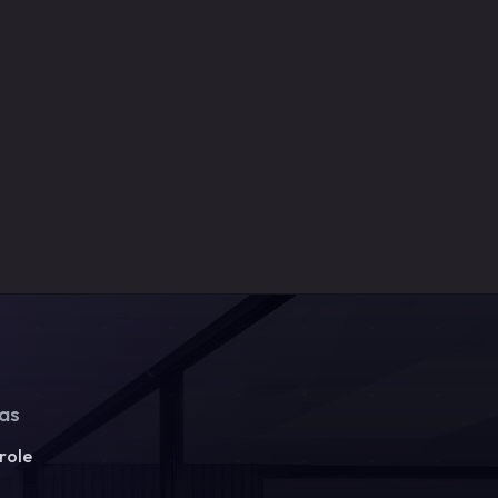
ias
role