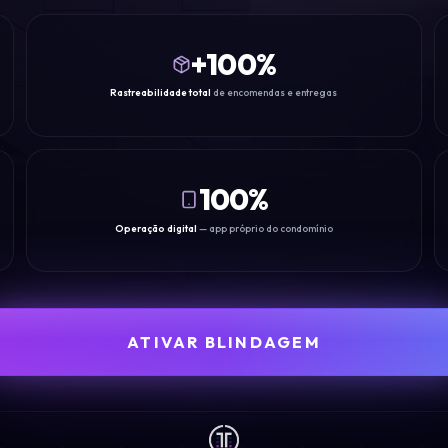
+
100
%
Rastreabilidade total
de encomendas e entregas
100%
Operação digital
— app próprio do condomínio
ATIVAR BLINDAGEM
FALAR COM NOVIA-C