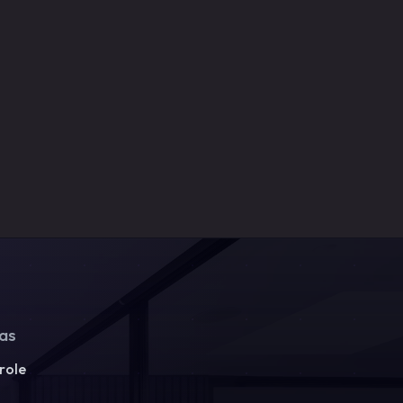
ias
role