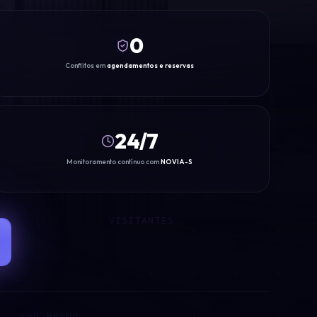
0
SMART BOX
Conflitos em
agendamentos e reservas
24/7
Monitoramento contínuo com
NOVIA-S
VISITANTES
APP BRAND