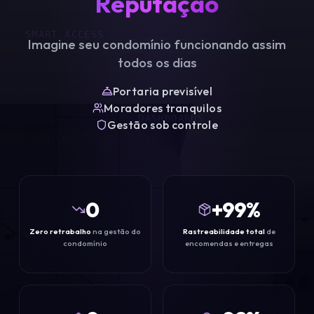
Reputação
SMART ACCESS
Imagine seu condomínio funcionando assim
todos os dias
Portaria previsível
Moradores tranquilos
DASHBOARDS
Gestão sob controle
0
+
100
%
Zero retrabalho
na gestão do
Rastreabilidade total
de
SMART BOX
condomínio
encomendas e entregas