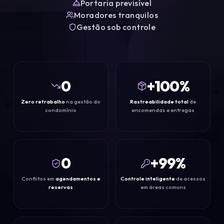
Portaria previsível
Moradores tranquilos
DASHBOARDS
Gestão sob controle
0
+
100
%
Zero retrabalho
na gestão do
Rastreabilidade total
de
SMART BOX
condomínio
encomendas e entregas
0
+
99
%
Conflitos em
agendamentos e
Controle inteligente
de acessos
reservas
em áreas comuns