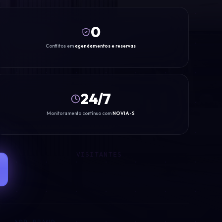
0
SMART BOX
Conflitos em
agendamentos e reservas
24/7
Monitoramento contínuo com
NOVIA-S
VISITANTES
APP BRAND