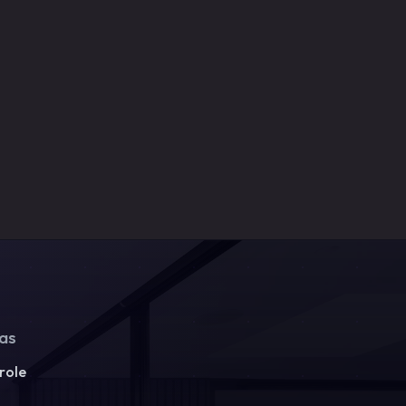
ias
role