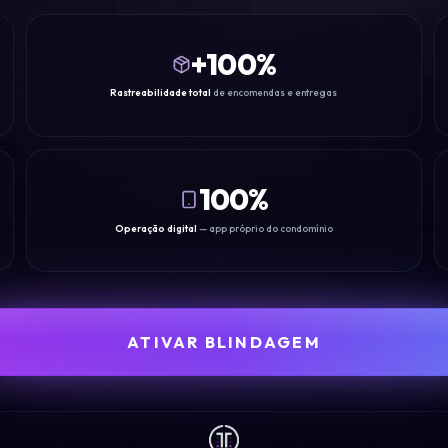
+
100
%
Rastreabilidade total
de encomendas e entregas
100%
Operação digital
— app próprio do condomínio
ATIVAR BLINDAGEM
FALAR COM NOVIA-C