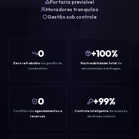
Portaria previsível
Moradores tranquilos
DASHBOARDS
Gestão sob controle
0
+
100
%
Zero retrabalho
na gestão do
Rastreabilidade total
de
SMART BOX
condomínio
encomendas e entregas
0
+
99
%
Conflitos em
agendamentos e
Controle inteligente
de acessos
reservas
em áreas comuns